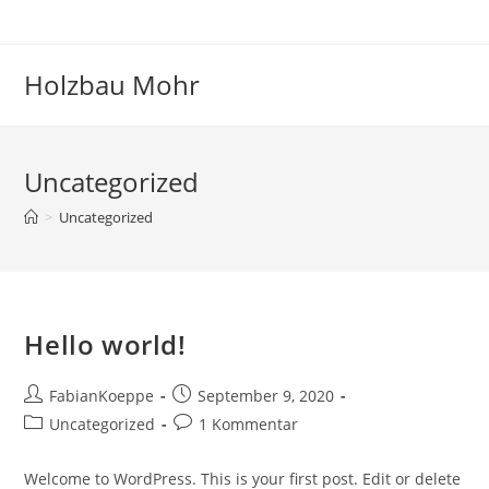
Zum
Inhalt
springen
Holzbau Mohr
Uncategorized
>
Uncategorized
Hello world!
Beitrags-
Beitrag
FabianKoeppe
September 9, 2020
Autor:
veröffentlicht:
Beitrags-
Beitrags-
Uncategorized
1 Kommentar
Kategorie:
Kommentare:
Welcome to WordPress. This is your first post. Edit or delete